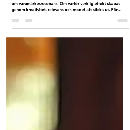
Åsa Blomberg, VD för Nerman/Eklind, delar sina reflektioner
om varumärkesresonans. Om varför verklig effekt skapas
genom kreativitet, relevans och modet att sticka ut. För
starka varumärken växer inte genom att bara synas – utan
genom att betyda något för sin målgrupp.