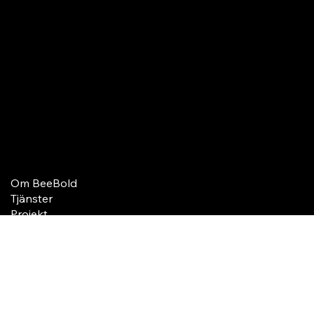
och tydlig kommunikation bygger varumärken som både
berör och driver affär.
Kontakt
Lovisa@beebold.se
+46 70-775 20 21
Om BeeBold
Tjänster
Projekt
Sagt om mig
Kontakt