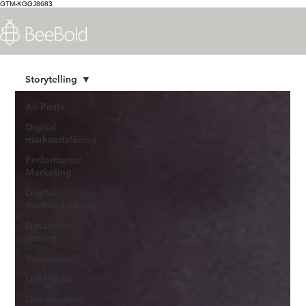
GTM-KGGJ8683
Storytelling
All Posts
Digital
marknadsföring
Performance
Marketing
Digital
marknadsföring
Datadriven
strateg
Varumärke
Ledarskap
Organisation